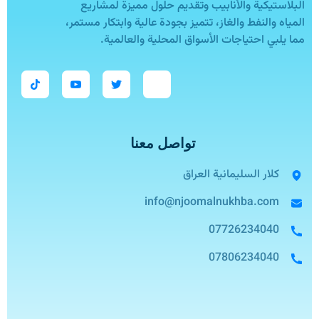
البلاستيكية والأنابيب وتقديم حلول مميزة لمشاريع
المياه والنفط والغاز، تتميز بجودة عالية وابتكار مستمر،
مما يلبي احتياجات الأسواق المحلية والعالمية.
تواصل معنا
كلار السليمانية العراق
info@njoomalnukhba.com
07726234040
07806234040