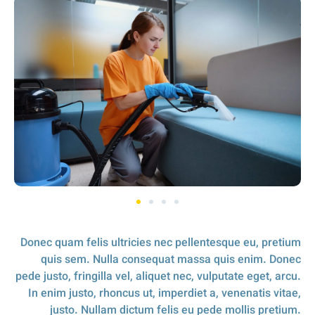
Donec quam felis ultricies nec pellentesque eu, pretium
quis sem. Nulla consequat massa quis enim. Donec
pede justo, fringilla vel, aliquet nec, vulputate eget, arcu.
In enim justo, rhoncus ut, imperdiet a, venenatis vitae,
justo. Nullam dictum felis eu pede mollis pretium.