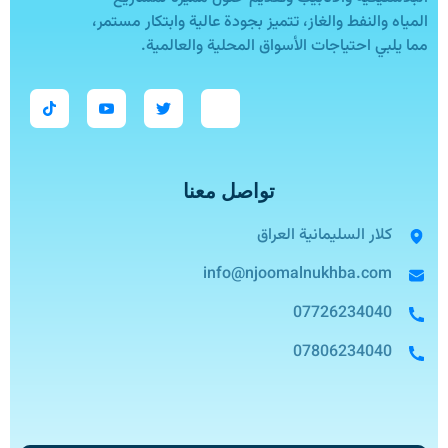
المياه والنفط والغاز، تتميز بجودة عالية وابتكار مستمر،
مما يلبي احتياجات الأسواق المحلية والعالمية.
تواصل معنا
كلار السليمانية العراق
info@njoomalnukhba.com
07726234040
07806234040