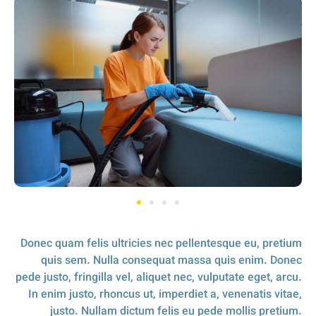
Donec quam felis ultricies nec pellentesque eu, pretium
quis sem. Nulla consequat massa quis enim. Donec
pede justo, fringilla vel, aliquet nec, vulputate eget, arcu.
In enim justo, rhoncus ut, imperdiet a, venenatis vitae,
justo. Nullam dictum felis eu pede mollis pretium.